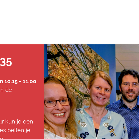
935
 10.15 - 11.00
in de
ur kun je een
es bellen je
n.