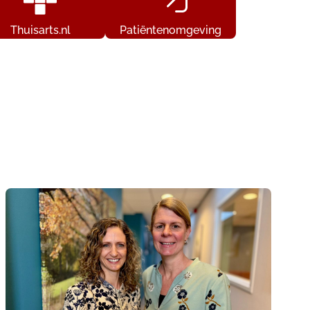
Thuisarts.nl
Patiëntenomgeving