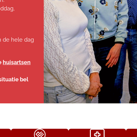
iddag,
n de hele dag
e
huisartsen
ituatie bel