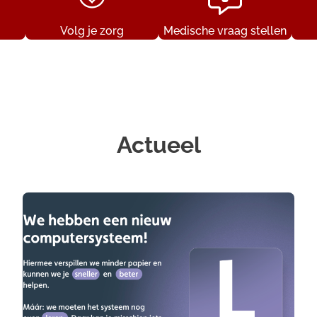
Volg je zorg
Medische vraag stellen
Actueel