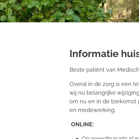
Informatie hu
Beste patiënt van Medisc
Overal in de zorg is een 
wij nu belangrijke wijzigin
om nu en in de toekomst g
en medewerking.
ONLINE:
Op
www.thuisarts.nl
e