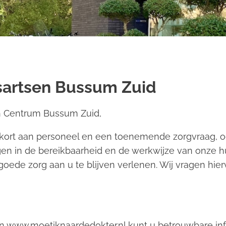
isartsen Bussum Zuid
h Centrum Bussum Zuid,
tekort aan personeel en een toenemende zorgvraag, 
gen in de bereikbaarheid en de werkwijze van onze huis
oede zorg aan u te blijven verlenen. Wij vragen hie
n
www.moetiknaardedokter.nl
kunt u betrouwbare inf