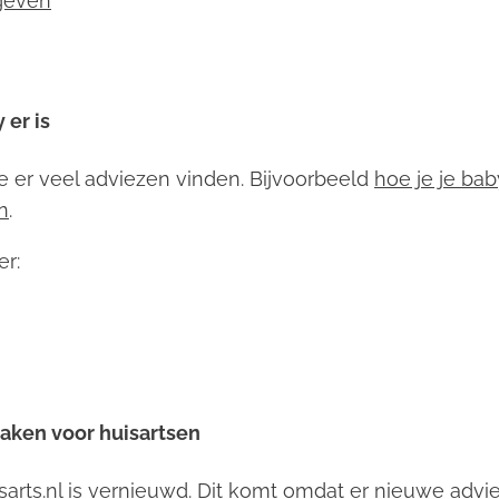
rgeven
 er is
 je er veel adviezen vinden. Bijvoorbeeld
hoe je je bab
n
.
er:
aken voor huisartsen
sarts.nl is vernieuwd. Dit komt omdat er
nieuwe advie